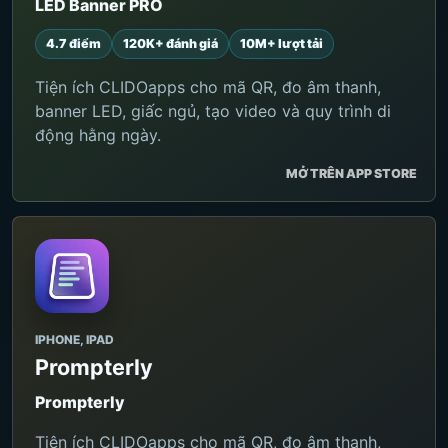
LED Banner PRO
4.7 điểm
120K+ đánh giá
10M+ lượt tải
Tiện ích CLIDOapps cho mã QR, đo âm thanh,
banner LED, giấc ngủ, tạo video và quy trình di
động hằng ngày.
MỞ TRÊN APP STORE
IPHONE, IPAD
Prompterly
Prompterly
Tiện ích CLIDOapps cho mã QR, đo âm thanh,