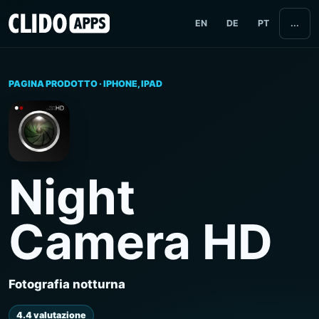
EN
DE
PT
...
PAGINA PRODOTTO · IPHONE, IPAD
Night
Camera HD
Fotografia notturna
4.4 valutazione