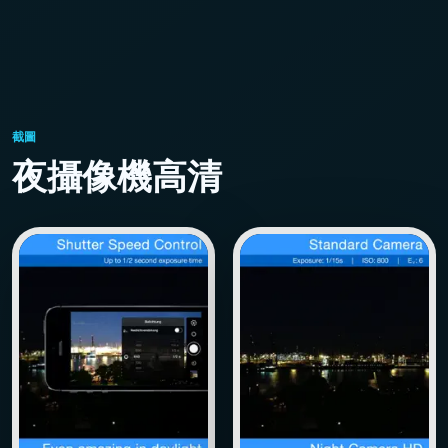
截圖
夜攝像機高清