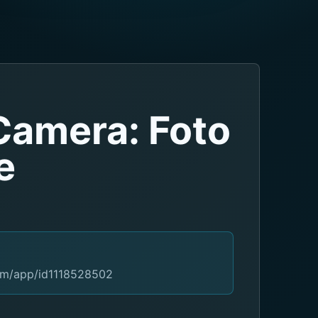
Camera: Foto
e
com/app/id1118528502