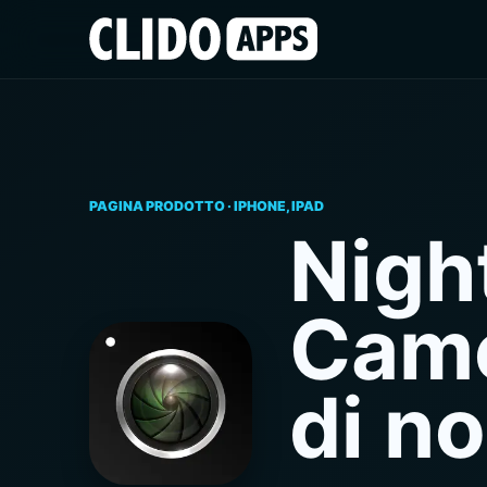
PAGINA PRODOTTO · IPHONE, IPAD
Nigh
Came
di no