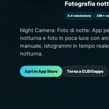
Fotografia not
4.4 valutazione
25K+ va
Night Camera: Foto di notte: App pe
notturna e foto in poca luce con amp
manuale, istogrammi in tempo reale, 
notturna.
Apri in App Store
Torna a CLIDOapps