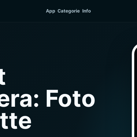
App
Categorie
Info
t
ra: Foto
tte