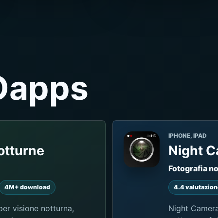
Oapps
IPHONE, IPAD
otturne
Night 
Fotografia n
4M+ download
4.4 valutazio
er visione notturna,
Night Camera