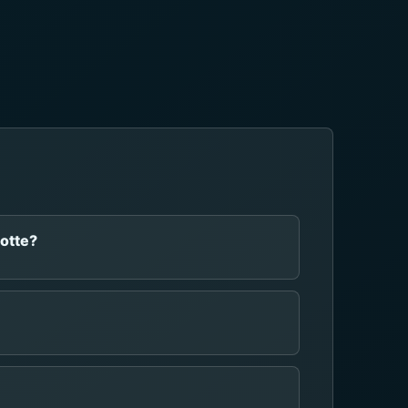
notte?