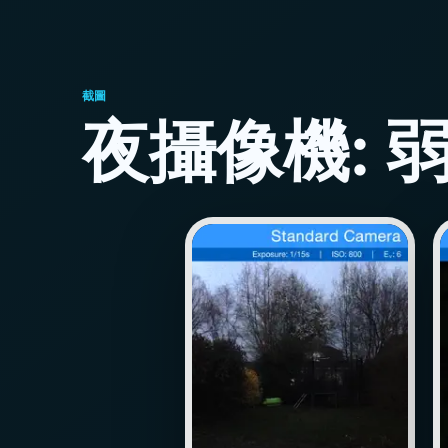
截圖
夜攝像機: 