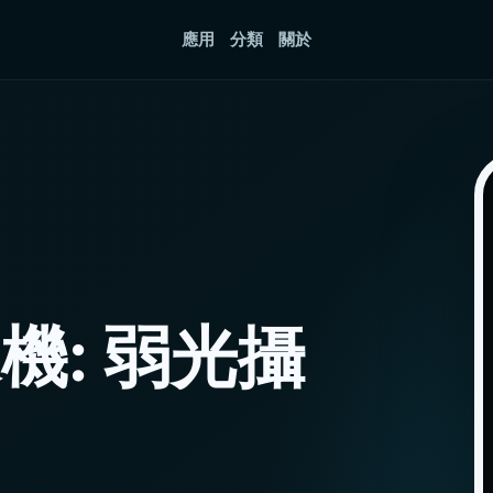
應用
分類
關於
機: 弱光攝