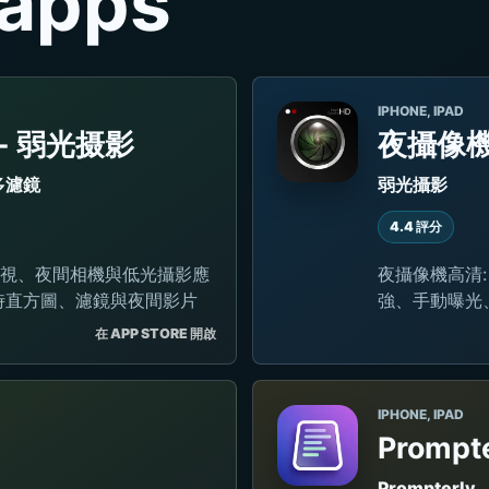
apps
IPHONE, IPAD
- 弱光摄影
夜攝像
多濾鏡
弱光攝影
4.4 評分
: 夜視、夜間相機與低光攝影應
夜攝像機高清
時直方圖、濾鏡與夜間影片
強、手動曝光
在 APP STORE 開啟
IPHONE, IPAD
Prompte
Prompterly