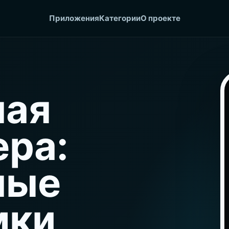
Приложения
Категории
О проекте
ная
ра:
ные
мки