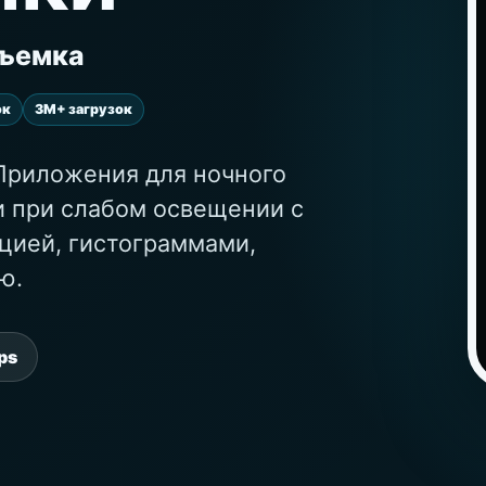
съемка
ок
3M+ загрузок
Приложения для ночного
и при слабом освещении с
цией, гистограммами,
ю.
ps