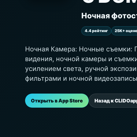
Ночная фото
4.4 рейтинг
25K+ оцен
Ночная Камера: Ночные съемки: 
видения, ночной камеры и съемк
усилением света, ручной экспози
фильтрами и ночной видеозапись
Открыть в App Store
Назад к CLIDOap