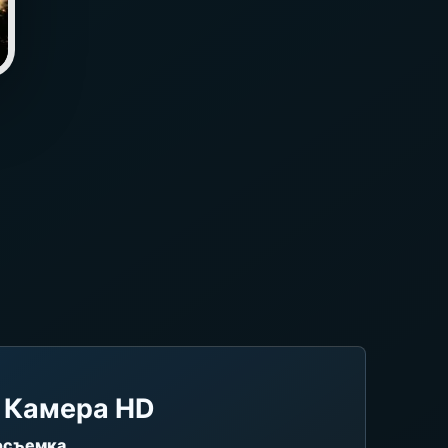
 Камера HD
осъемка