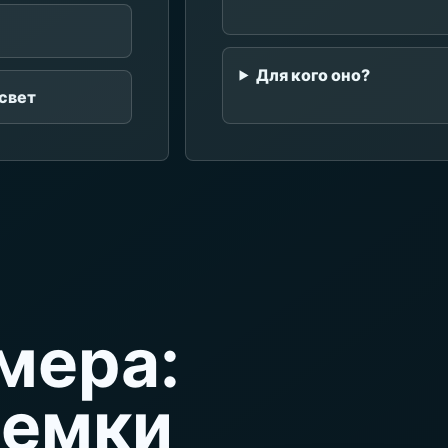
Для кого оно?
свет
мера:
ъемки