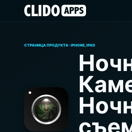
СТРАНИЦА ПРОДУКТА · IPHONE, IPAD
Ноч
Каме
Ноч
съе