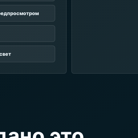
предпросмотром
свет
дано это