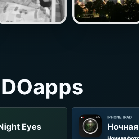
IDOapps
IPHONE, IPAD
Night Eyes
Ночная
Ночная фот